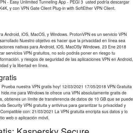
VPN - Easy Unlimited Tunneling App - PEGI 3 usted podría descargar
K4K, y con VPN Gate Client Plug-in with SoftEther VPN Client.
ara Android, iOS, MacOS, y Windows. ProtonVPN es un servicio VPN
rrollado Nuestro objetivo es hacer que la privacidad en línea sea
icaciones nativas para Android, iOS, MacOSy Windows. 23 Ene 2018
izar servicios VPN gratuitos, no solo podrás poner en riesgo tu
información. y riesgos de seguridad de las aplicaciones VPN en Android,
dad y la libertad en línea.
gratis
a. Prueba nuestra VPN gratis hoy! 12/03/2021 17/05/2018 VPN Gratuita
 hide.me para Windows te ofrece una VPN absolutamente gratis de
s, obtienes un límite de transferencia de datos de 10 GB que se puede
 Security VPN gratuita y antivirus para garantizar tu privacidad y
mpatible con: 21/03/2021 La VPN gratuita encripta sus datos y lo
io web o aplicación móvil.
tis: Kaspersky Secure