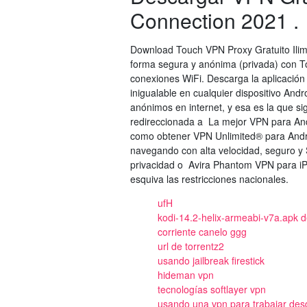
Connection 2021 .
Download Touch VPN Proxy Gratuito Ilimi
forma segura y anónima (privada) con To
conexiones WiFi. Descarga la aplicación 
inigualable en cualquier dispositivo An
anónimos en internet, y esa es la que si
redireccionada a La mejor VPN para And
como obtener VPN Unlimited® para Andro
navegando con alta velocidad, seguro y S
privacidad o Avira Phantom VPN para iPh
esquiva las restricciones nacionales.
ufH
kodi-14.2-helix-armeabi-v7a.apk 
corriente canelo ggg
url de torrentz2
usando jailbreak firestick
hideman vpn
tecnologías softlayer vpn
usando una vpn para trabajar des