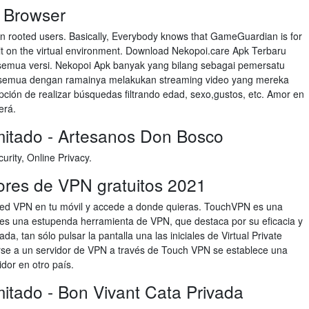
 Browser
on rooted users. Basically, Everybody knows that GameGuardian is for
 it on the virtual environment. Download Nekopoi.care Apk Terbaru
semua versi. Nekopoi Apk banyak yang bilang sebagai pemersatu
i semua dengan ramainya melakukan streaming video yang mereka
 opción de realizar búsquedas filtrando edad, sexo,gustos, etc. Amor en
erá.
imitado - Artesanos Don Bosco
rity, Online Privacy.
ores de VPN gratuitos 2021
 red VPN en tu móvil y accede a donde quieras. TouchVPN es una
es una estupenda herramienta de VPN, que destaca por su eficacia y
a, tan sólo pulsar la pantalla una las iniciales de Virtual Private
tarse a un servidor de VPN a través de Touch VPN se establece una
idor en otro país.
imitado - Bon Vivant Cata Privada