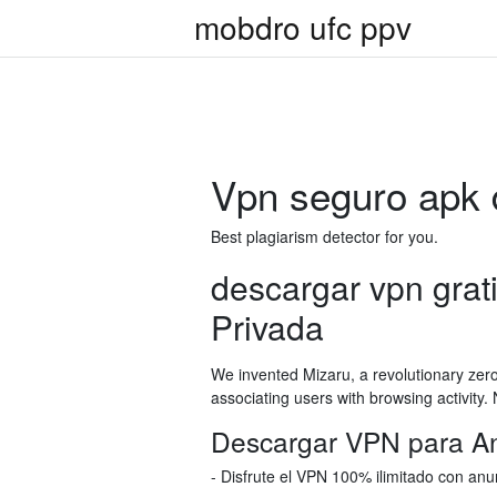
mobdro ufc ppv
Vpn seguro apk d
Best plagiarism detector for you.
descargar vpn grati
Privada
We invented Mizaru, a revolutionary zer
associating users with browsing activity.
Descargar VPN para And
- Disfrute el VPN 100% ilimitado con anun